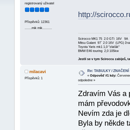
registrovaný uživatel
http://scirocco.
Příspěvků: 12361
........mik mik...........
Scirocco MK1 75 2.0 GTi 16V 9A
Mitsu Galant 97´ 2.0 16V (LPG) žra
Toyota Yaris mk1 1,0 "zlaťák"
BMW E46 touring 2,0 105kw
Jestli se v tym Sciroccu zabiješ, 
Re: TABULKY / ZNAČENÍ mo
milacavi
«
Odpověď #1 kdy:
Červenec
Příspěvků: 1
odpoledne »
Zdravím Vás a 
mám převodovku
Nevím zda je dl
Byla by někde t