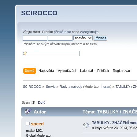
SCIROCCO
Vítejte
Host
. Prosím
přihlašte se
nebo
zaregistrujte
.
Přihlašte se svým uživatelským jménem a heslem.
Domů
Nápověda
Vyhledávání
Kalendář
Přihlásit
Registrovat
SCIROCCO
»
Servis
»
Rady a návody
(Moderátor:
horan
) »
TABULKY / ZNA
Stran: [
1
]
Dolů
Autor
Téma: TABULKY / ZNAČENÍ 
TABULKY / ZNAČENÍ motorů
speed
«
kdy:
Květen 23, 2013, 06:52
majitel MK1
Global Moderator