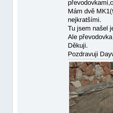
převodovkami,c
Mám dvě MK1(9A
nejkratšími.
Tu jsem našel j
Ale převodovka 
Děkuji.
Pozdravuji Day