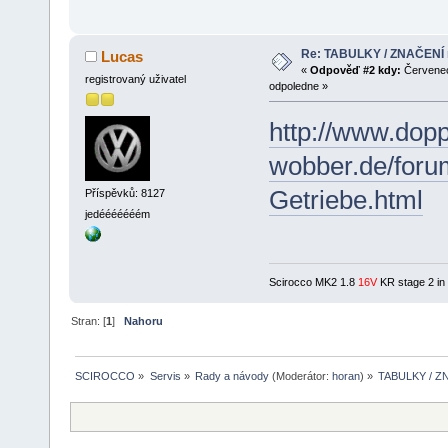
Re: TABULKY / ZNAČENÍ mo
Lucas
«
Odpověď #2 kdy:
Červenec
registrovaný uživatel
odpoledne »
http://www.dopp
wobber.de/foru
Getriebe.html
Příspěvků: 8127
jedééééééém
Scirocco MK2 1.8
16V
KR stage 2 in
Stran: [
1
]
Nahoru
SCIROCCO
»
Servis
»
Rady a návody
(Moderátor:
horan
) »
TABULKY / ZNA