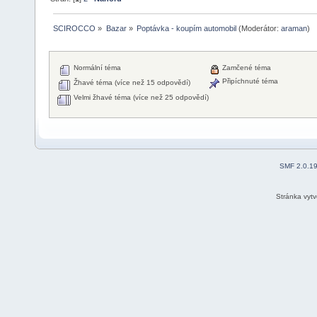
SCIROCCO
»
Bazar
»
Poptávka - koupím automobil
(Moderátor:
araman
)
Normální téma
Zamčené téma
Připíchnuté téma
Žhavé téma (více než 15 odpovědí)
Velmi žhavé téma (více než 25 odpovědí)
SMF 2.0.1
Stránka vyt