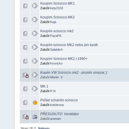
Koupim Scirocco MK1
Založil
kety2103
Koupim Scirocco MK2
Založil
Kuja
Koupím scirocco mk2
Založil
PayaPS
Koupím scirocco MK2 nebo jen kastli
Založil
Salabitch
Koupim Scirocco MK2 r.1990+
Založil
Krovicko
Kupím VW Scirocco mk2 - prosím smazat ;)
Založil
Martin .V
MK 1
Založil
R N
Pořád schaním scirocco
Založil
kolobrous
PŘESUNUTO: Ventilátor
Založil
araman
Stran: [
1
]
2
Nahoru