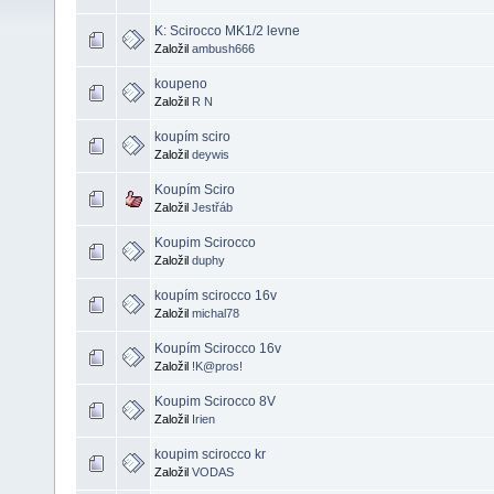
K: Scirocco MK1/2 levne
Založil
ambush666
koupeno
Založil
R N
koupím sciro
Založil
deywis
Koupím Sciro
Založil
Jestřáb
Koupim Scirocco
Založil
duphy
koupím scirocco 16v
Založil
michal78
Koupím Scirocco 16v
Založil
!K@pros!
Koupim Scirocco 8V
Založil
Irien
koupim scirocco kr
Založil
VODAS