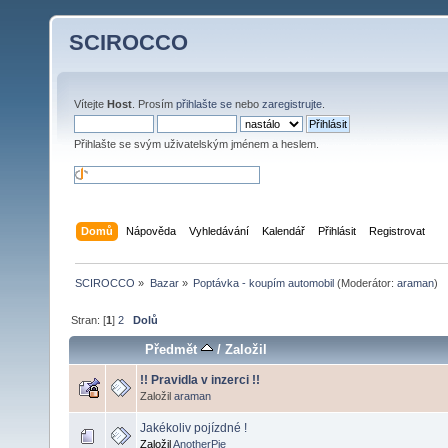
SCIROCCO
Vítejte
Host
. Prosím
přihlašte se
nebo
zaregistrujte
.
Přihlašte se svým uživatelským jménem a heslem.
Domů
Nápověda
Vyhledávání
Kalendář
Přihlásit
Registrovat
SCIROCCO
»
Bazar
»
Poptávka - koupím automobil
(Moderátor:
araman
)
Stran: [
1
]
2
Dolů
Předmět
/
Založil
!! Pravidla v inzerci !!
Založil
araman
Jakékoliv pojízdné !
Založil
AnotherPie